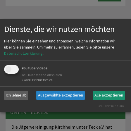
WIR STELLEN UNS VOR
Dienste, die wir nutzen möchten
Hier können Sie einsehen und anpassen, welche Information wir
Die Jägervereinigung Kirchheim/Teck e.V. stellt sich
über Sie sammeln.
Um mehr zu erfahren, lesen Sie bitte unsere
vor
Datenschutzerklärung
.
YouTube Videos
mehr
YouTube Videos abspielen
Zweck
:
Externe Medien
Ich lehne ab
Ausgewählte akzeptieren
Alle akzeptieren
MÜNZE DER JÄGERVEREINIGUNG KIRCHHEIM
Realisiert mit Klaro!
UNTER TECK E.V.
Die Jägervereinigung Kirchheim unter Teck e.V. hat